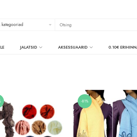
LE
JALATSID
AKSESSUAARID
0.10€ ERIHIN
%
-81%