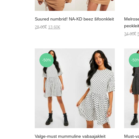
Suured numbrid! NA-KD beez šifoonkleit
Melrose
peoklei
Original
Current
28.00
€
13.60
€
price
price
O
34.00
€
was:
is:
p
28.00€.
13.60€.
3
-50%
-50
Valge-must mummuline vabaajakleit
Must-va