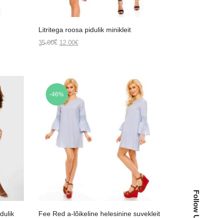
Litritega roosa pidulik minikleit
Original
Current
35.00
€
12.00
€
price
price
was:
is:
35.00€.
12.00€.
-46%
Follow Us:
dulik
Fee Red a-lõikeline helesinine suvekleit