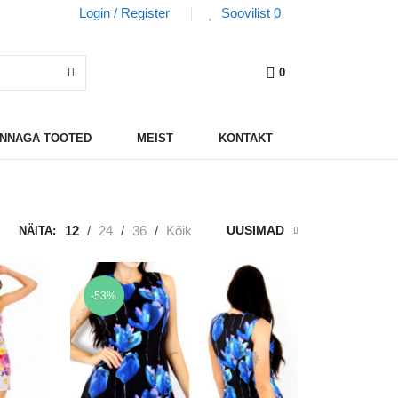
Login / Register
Soovilist
0
0
HINNAGA TOOTED
MEIST
KONTAKT
12
/
24
/
36
/
Kõik
UUSIMAD
NÄITA:
-53%