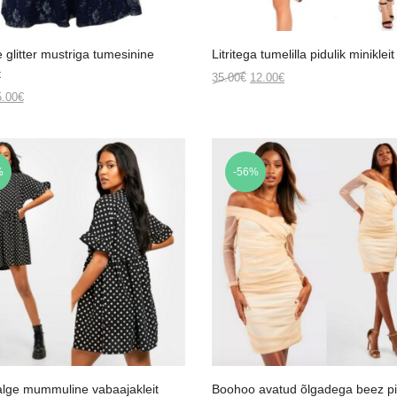
 glitter mustriga tumesinine
Litritega tumelilla pidulik minikleit
t
Original
Current
35.00
€
12.00
€
riginal
Current
price
price
5.00
€
rice
price
was:
is:
was:
is:
35.00€.
12.00€.
4.00€.
5.00€.
%
-56%
lge mummuline vabaajakleit
Boohoo avatud õlgadega beez pi