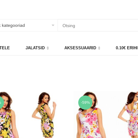
TELE
JALATSID
AKSESSUAARID
0.10€ ERI
%
-59%