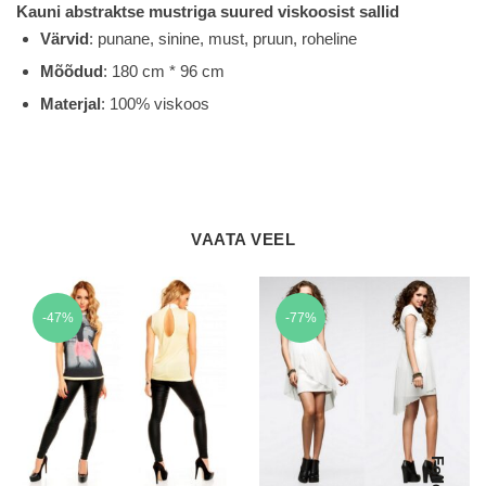
Kauni abstraktse mustriga suured viskoosist sallid
Värvid
: punane, sinine, must, pruun, roheline
Mõõdud
: 180 cm * 96 cm
Materjal
: 100% viskoos
VAATA VEEL
-47%
-77%