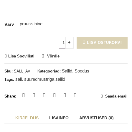
pruun
sinine
Värv
LISA OSTUKORVI
Lisa Soovilisti
Võrdle
Sallid
,
Soodus
Sku:
SALL_AV
Kategooriad:
sall
,
suuredmustriga sallid
Tags:
Share:
Saada email
KIRJELDUS
LISAINFO
ARVUSTUSED (0)