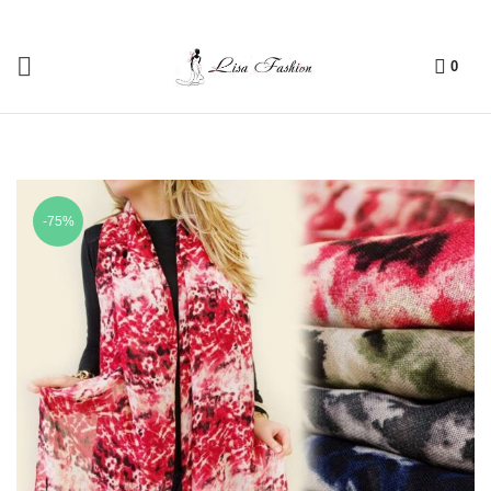
0
-75%