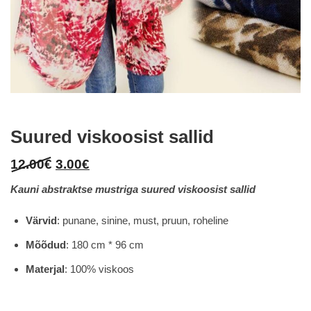
Suured viskoosist sallid
Original
Current
12.00
€
3.00
€
price
price
Kauni abstraktse mustriga suured viskoosist sallid
was:
is:
12.00€.
3.00€.
Värvid
: punane, sinine, must, pruun, roheline
Mõõdud
: 180 cm * 96 cm
Materjal
: 100% viskoos