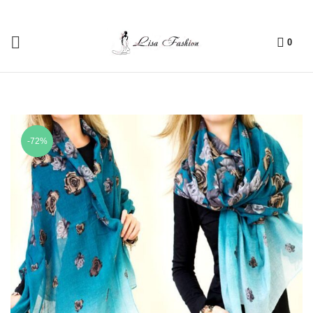
0
-72%