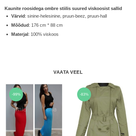
Kaunite roosidega ombre stiilis suured viskoosist sallid
Värvid
: sinine-helesinine, pruun-beez, pruun-hall
Mõõdud
: 176 cm * 88 cm
Materjal
: 100% viskoos
VAATA VEEL
-99%
-83%