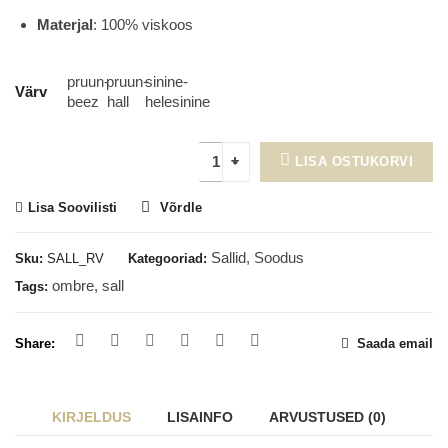
Materjal
: 100% viskoos
pruun-
pruun-
sinine-
Värv
beez
hall
helesinine
LISA OSTUKORVI
Lisa Soovilisti
Võrdle
Sallid
,
Soodus
Sku:
SALL_RV
Kategooriad:
ombre
,
sall
Tags:
Share:
Saada email
KIRJELDUS
LISAINFO
ARVUSTUSED (0)