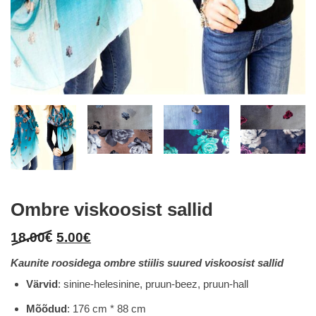
Ombre viskoosist sallid
Original
Current
18.00
€
5.00
€
price
price
Kaunite roosidega ombre stiilis suured viskoosist sallid
was:
is:
Värvid
: sinine-helesinine, pruun-beez, pruun-hall
18.00€.
5.00€.
Mõõdud
: 176 cm * 88 cm