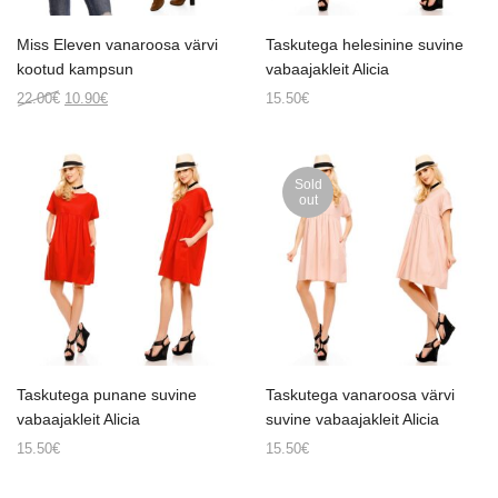
Miss Eleven vanaroosa värvi
Taskutega helesinine suvine
kootud kampsun
vabaajakleit Alicia
Original
Current
22.00
€
10.90
€
15.50
€
price
price
was:
is:
22.00€.
10.90€.
Sold
out
Taskutega punane suvine
Taskutega vanaroosa värvi
vabaajakleit Alicia
suvine vabaajakleit Alicia
15.50
€
15.50
€