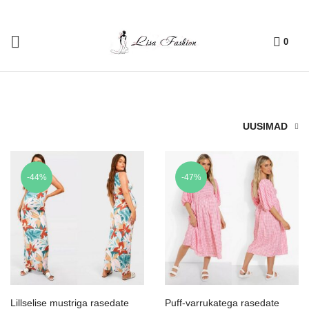
0
UUSIMAD
-44%
-47%
Lillselise mustriga rasedate
Puff-varrukatega rasedate