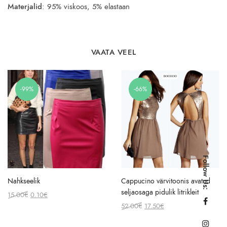
Materjalid
: 95% viskoos, 5% elastaan
VAATA VEEL
-99%
-66%
Follow Us:
Nahkseelik
Cappucino värvitoonis avatud
seljaosaga pidulik litrikleit
Original
Current
15.00
€
0.10
€
price
price
Original
Current
52.00
€
17.50
€
was:
is:
price
price