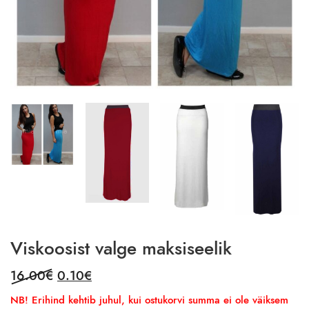
Viskoosist valge maksiseelik
Original
Current
16.00
€
0.10
€
price
price
NB! Erihind kehtib juhul, kui ostukorvi summa ei ole väiksem