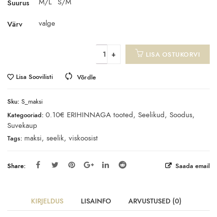
M/L
S/M
Suurus
valge
Värv
LISA OSTUKORVI
Lisa Soovilisti
Võrdle
Sku:
S_maksi
0.10€ ERIHINNAGA tooted
,
Seelikud
,
Soodus
,
Kategooriad:
Suvekaup
maksi
,
seelik
,
viskoosist
Tags:
Share:
Saada email
KIRJELDUS
LISAINFO
ARVUSTUSED (0)