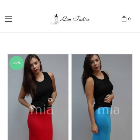
0
-99%