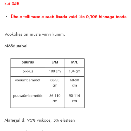
was:
is:
kui 35€
16.00€.
0.10€.
Ühele tellimusele saab lisada vaid üks 0,10€ hinnaga toode
Vöökohas on musta värvi kumm.
Mõõdutabel
Materjalid
: 95% viskoos, 5% elastaan