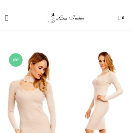
0
-48%