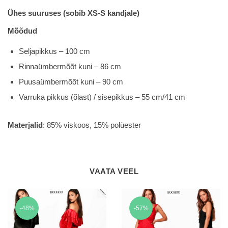
Ühes suuruses (sobib XS-S kandjale)
Mõõdud
Seljapikkus – 100 cm
Rinnaümbermõõt kuni – 86 cm
Puusaümbermõõt kuni – 90 cm
Varruka pikkus (õlast) / sisepikkus – 55 cm/41 cm
Materjalid
: 85% viskoos, 15% polüester
VAATA VEEL
-48%
-57%