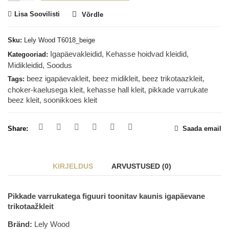
Lisa Soovilisti
Võrdle
Sku:
Lely Wood T6018_beige
Igapäevakleidid
,
Kehasse hoidvad kleidid
,
Kategooriad:
Midikleidid
,
Soodus
beez igapäevakleit
,
beez midikleit
,
beez trikotaazkleit
,
Tags:
choker-kaelusega kleit
,
kehasse hall kleit
,
pikkade varrukate
beez kleit
,
soonikkoes kleit
Share:
Saada email
KIRJELDUS
ARVUSTUSED (0)
Pikkade varrukatega figuuri toonitav kaunis igapäevane
trikotaažkleit
Bränd:
Lely Wood