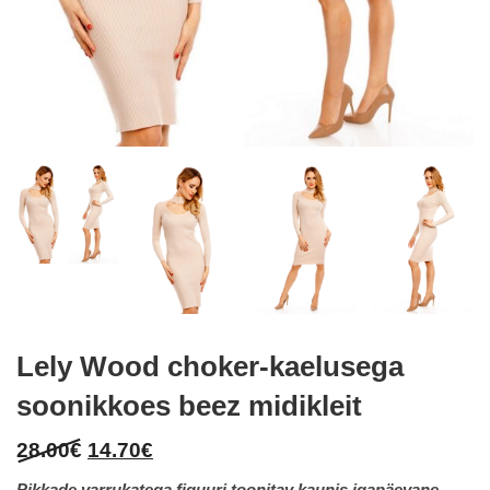
Lely Wood choker-kaelusega
soonikkoes beez midikleit
Original
Current
28.00
€
14.70
€
price
price
Pikkade varrukatega figuuri toonitav kaunis igapäevane