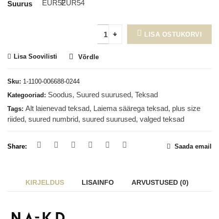
EUR52
EUR54
Suurus
LISA OSTUKORVI
Lisa Soovilisti
Võrdle
Sku:
1-1100-006688-0244
Soodus
,
Suured suurused
,
Teksad
Kategooriad:
Alt laienevad teksad
,
Laiema säärega teksad
,
plus size
Tags:
riided
,
suured numbrid
,
suured suurused
,
valged teksad
Share:
Saada email
KIRJELDUS
LISAINFO
ARVUSTUSED (0)