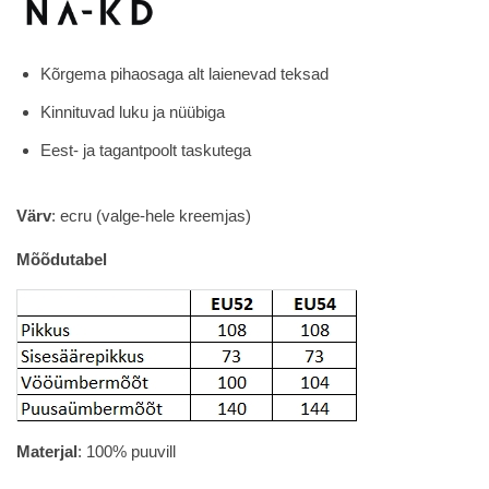
was:
is:
32.00€.
14.50€.
Kõrgema pihaosaga alt laienevad teksad
Kinnituvad luku ja nüübiga
Eest- ja tagantpoolt taskutega
Värv
: ecru (valge-hele kreemjas)
Mõõdutabel
Materjal
: 100% puuvill