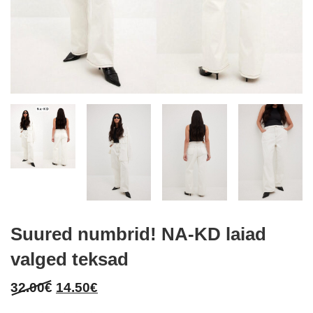
Suured numbrid! NA-KD laiad
valged teksad
Original
Current
32.00
€
14.50
€
price
price