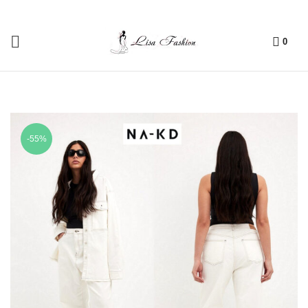
0
-55%