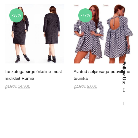
-38%
-77%
Follow Us:
Taskutega sirgelõikeline must
Avatud seljaosaga puuvillane
midikleit Rumia
tuunika
Original
Current
Original
Current
24.00
€
14.90
€
22.00
€
5.00
€
price
price
price
price
was:
is:
was:
is:
24.00€.
14.90€.
22.00€.
5.00€.