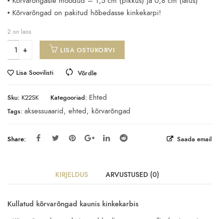
• Kõrvarõngaste mõõdud – 1,5 cm (pikkus) ja 0,8 cm (laius)
• Kõrvarõngad on pakitud hõbedasse kinkekarpi!
2 on laos
LISA OSTUKORVI
Lisa Soovilisti
Võrdle
Ehted
Sku:
K22SK
Kategooriad:
aksessuaarid
,
ehted
,
kõrvarõngad
Tags:
Share:
Saada email
KIRJELDUS
ARVUSTUSED (0)
Kullatud kõrvarõngad kaunis kinkekarbis