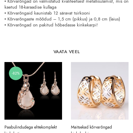
• Kõrvarõngad on valmistatud kvaliteetsest metallisulamist, mis on
kaetud 18-karaadise kullaga
• Kõrvarõngaid kaunistab 12 säravat tsirkooni
• Kõrvarõngaste mõõdud – 1,5 cm (pikkus) ja 0,8 cm (laius)
• Kõrvarõngad on pakitud hõbedasse kinkekarpi!
VAATA VEEL
-82%
Paabulindudega ehtekomplekt
Maitsekad kõrvarõngad