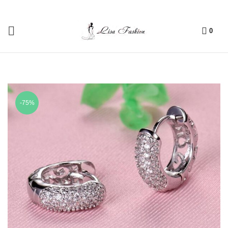
0
-75%