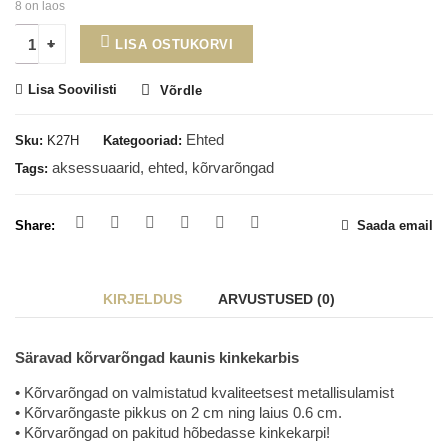
8 on laos
LISA OSTUKORVI
Lisa Soovilisti
Võrdle
Ehted
Sku:
K27H
Kategooriad:
aksessuaarid
,
ehted
,
kõrvarõngad
Tags:
Share:
Saada email
KIRJELDUS
ARVUSTUSED (0)
Säravad kõrvarõngad kaunis kinkekarbis
• Kõrvarõngad on valmistatud kvaliteetsest metallisulamist
• Kõrvarõngaste pikkus on 2 cm ning laius 0.6 cm.
• Kõrvarõngad on pakitud hõbedasse kinkekarpi!