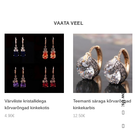
VAATA VEEL
Follow Us:
Värviliste kristallidega
Teemanti säraga kõrvarõngad
kõrvarõngad kinkekotis
kinkekarbis
4.90
€
12.50
€