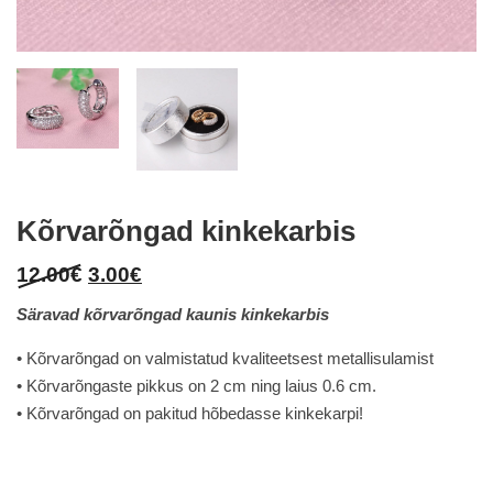
Kõrvarõngad kinkekarbis
Original
Current
12.00
€
3.00
€
price
price
Säravad kõrvarõngad kaunis kinkekarbis
was:
is:
12.00€.
3.00€.
• Kõrvarõngad on valmistatud kvaliteetsest metallisulamist
• Kõrvarõngaste pikkus on 2 cm ning laius 0.6 cm.
• Kõrvarõngad on pakitud hõbedasse kinkekarpi!