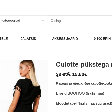
TELE
JALATSID
AKSESSUAARID
0.10€ ERI
Culotte-pükstega
Original
Current
29.00
€
19.80
€
price
price
Kaunis ja elegantne culotte-pü
was:
is:
29.00€.
19.80€.
Bränd
BOOHOO (Inglismaa)
Mõõdutabel
(Inglismaa suurused