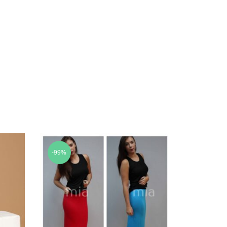
-99%
-47%