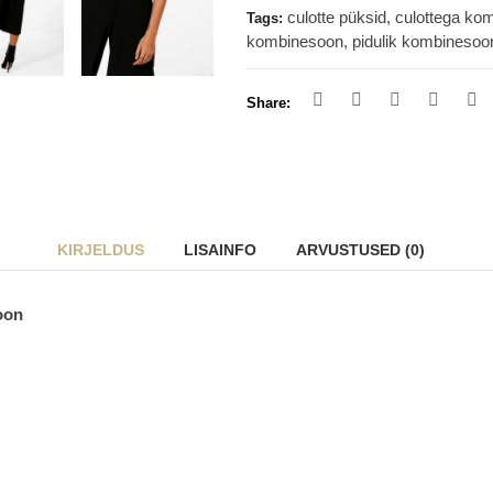
culotte püksid
,
culottega ko
Tags:
kombinesoon
,
pidulik kombinesoo
Share:
KIRJELDUS
LISAINFO
ARVUSTUSED (0)
oon