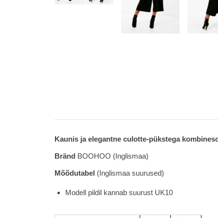
Kaunis ja elegantne culotte-pükstega kombines
Bränd
BOOHOO (Inglismaa)
Mõõdutabel
(Inglismaa suurused)
Modell pildil kannab suurust UK10