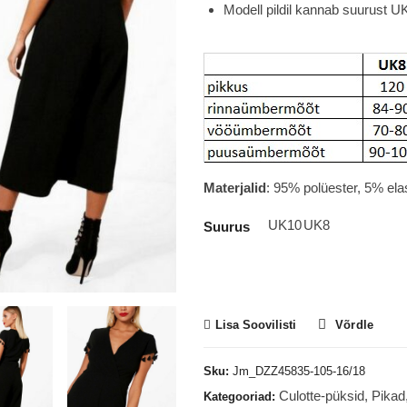
Modell pildil kannab suurust U
Materjalid
: 95% polüester, 5% ela
UK10
UK8
Suurus
Lisa Soovilisti
Võrdle
Sku:
Jm_DZZ45835-105-16/18
Culotte-püksid
,
Pikad
Kategooriad: