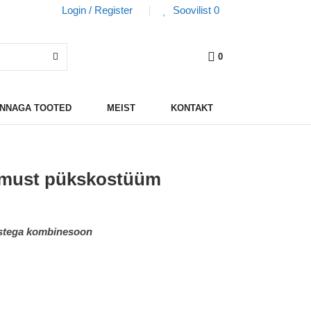
Login / Register
Soovilist
0
0
HINNAGA TOOTED
MEIST
KONTAKT
 must pükskostüüm
kstega kombinesoon
)