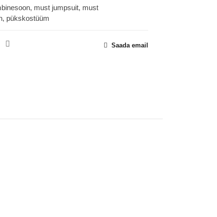
mbinesoon
,
must jumpsuit
,
must
n
,
pükskostüüm
Saada email