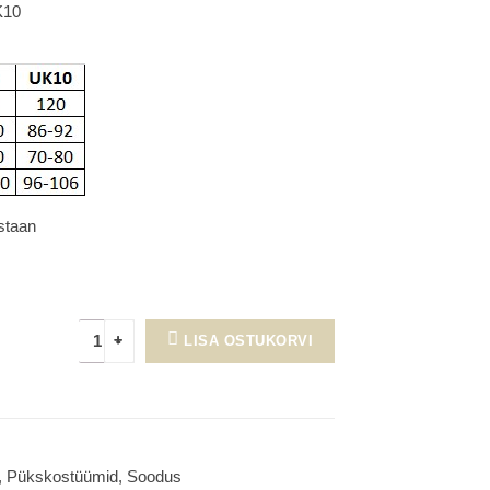
K10
staan
LISA OSTUKORVI
,
Pükskostüümid
,
Soodus