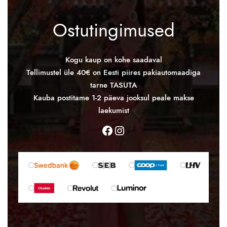
Ostutingimused
Kogu kaup on kohe saadaval
Tellimustel üle 40€ on Eesti piires pakiautomaadiga
tarne TASUTA
Kauba postitame 1-2 päeva jooksul peale makse
laekumist
Facebook
https://www.instagram.com/lisafashionestonia/