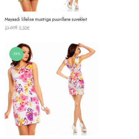
Mayaadi lillelise mustriga puuvillane suvekleit
Original
Current
23.00
€
9.50
€
price
price
was:
is:
23.00€.
9.50€.
-59%