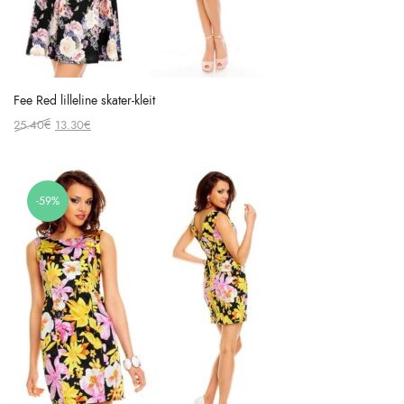
Fee Red lilleline skater-kleit
Original
Current
25.40
€
13.30
€
price
price
was:
is:
25.40€.
13.30€.
-59%