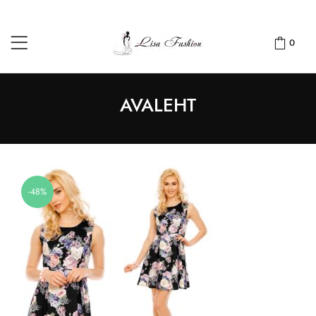
0
AVALEHT
-48%