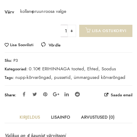
kollane
pruun
roosa
valge
Värv
LISA OSTUKORVI
Lisa Soovilisti
Võrdle
Sku:
P3
0.10€ ERIHINNAGA tooted
,
Ehted
,
Soodus
Kategooriad:
nupp-kõrvarõngad
,
pussetid
,
ümmargused kõrvarõngad
Tags:
Share:
Saada email
KIRJELDUS
LISAINFO
ARVUSTUSED (0)
Valikus on 4 kaunist värvitooni