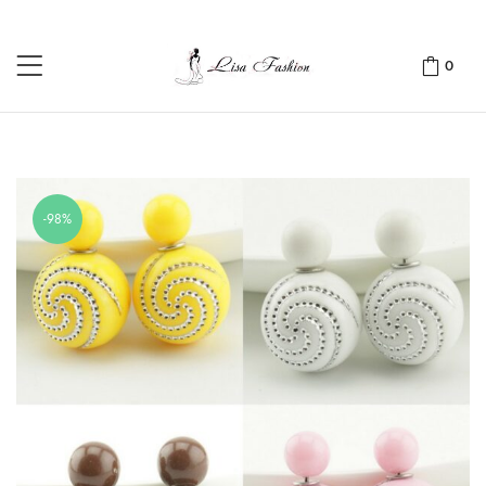
0
-98%