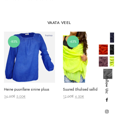
VAATA VEEL
-85%
-63%
Follow Us:
Heine puuvillane sinine pluus
Suured õhulised sallid
Original
Current
Original
Current
34.00
€
5.00
€
12.00
€
4.50
€
price
price
price
price
was:
is:
was:
is:
34.00€.
5.00€.
12.00€.
4.50€.