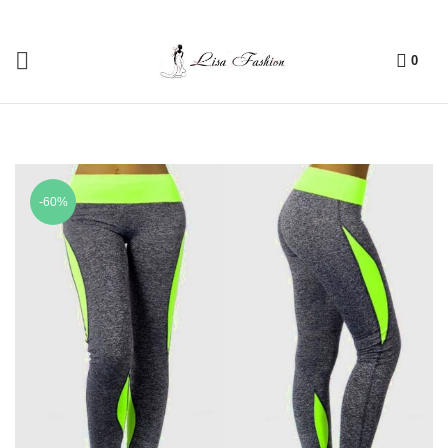
0
-60%