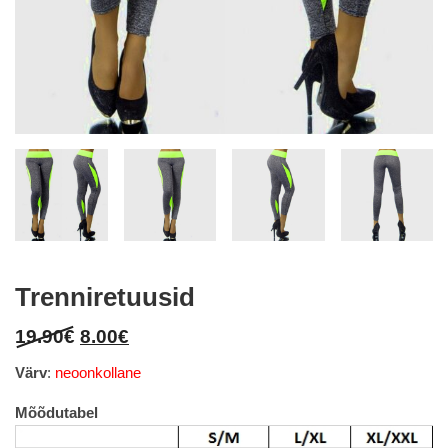
Trenniretuusid
Original
Current
19.90
€
8.00
€
price
price
Värv
:
neoonkollane
was:
is:
19.90€.
8.00€.
Mõõdutabel