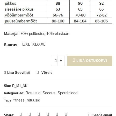
Materjal
: 90% polüester, 10% elastaan
L/XL
XL/XXL
Suurus
LISA OSTUKORVI
Lisa Soovilisti
Võrdle
Sku:
R_M1_NK
Retuusid
,
Soodus
,
Spordiriided
Kategooriad:
fitness
,
retuusid
Tags:
Share:
Saada email