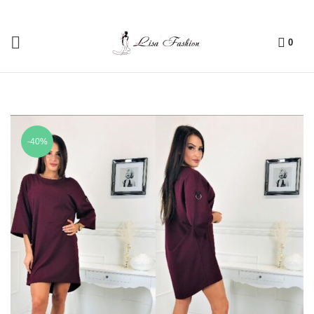
0
-40%