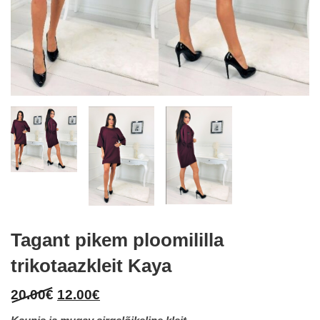
Tagant pikem ploomililla
trikotaazkleit Kaya
Original
Current
20.00
€
12.00
€
price
price