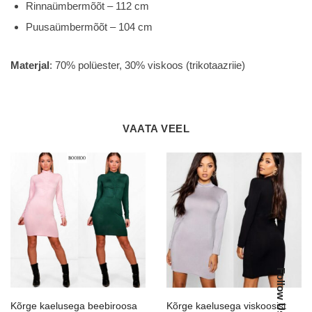
Rinnaümbermõõt – 112 cm
Puusaümbermõõt – 104 cm
Materjal
: 70% polüester, 30% viskoos (trikotaazriie)
VAATA VEEL
Follow Us:
Kõrge kaelusega beebiroosa
Kõrge kaelusega viskoosist