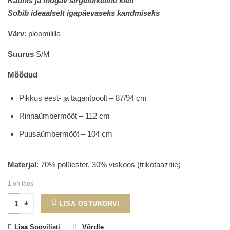
Kaunis ja mugav sirgelõikeline kleit
was:
is:
S
obib ideaalselt igapäevaseks kandmiseks
20.00€.
12.00€.
Värv
: ploomililla
Suurus
S/M
Mõõdud
Pikkus eest- ja tagantpoolt – 87/94 cm
Rinnaümbermõõt – 112 cm
Puusaümbermõõt – 104 cm
Materjal
: 70% polüester, 30% viskoos (trikotaazriie)
1 on laos
LISA OSTUKORVI
Lisa Soovilisti
Võrdle