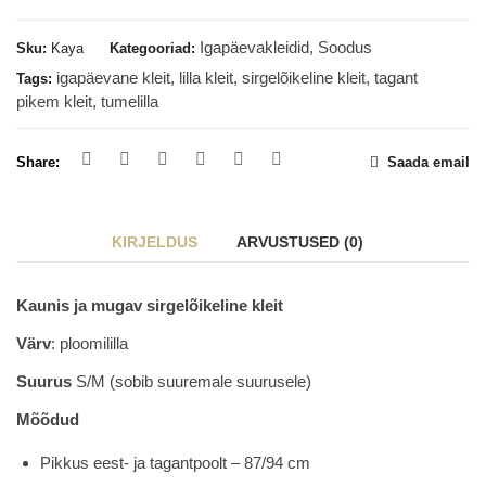
Igapäevakleidid
,
Soodus
Sku:
Kaya
Kategooriad:
igapäevane kleit
,
lilla kleit
,
sirgelõikeline kleit
,
tagant
Tags:
pikem kleit
,
tumelilla
Share:
Saada email
KIRJELDUS
ARVUSTUSED (0)
Kaunis ja mugav sirgelõikeline kleit
Värv
: ploomililla
Suurus
S/M (sobib suuremale suurusele)
Mõõdud
Pikkus eest- ja tagantpoolt – 87/94 cm