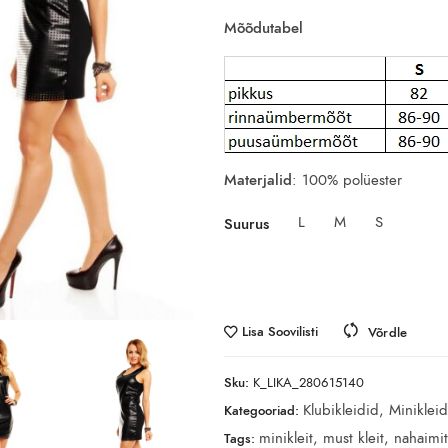
Mõõdutabel
Materjalid
: 100% polüester
L
M
S
Suurus
Lisa Soovilisti
Võrdle
Sku:
K_LIKA_280615140
Klubikleidid
,
Minikleid
Kategooriad:
minikleit
,
must kleit
,
nahaimit
Tags: