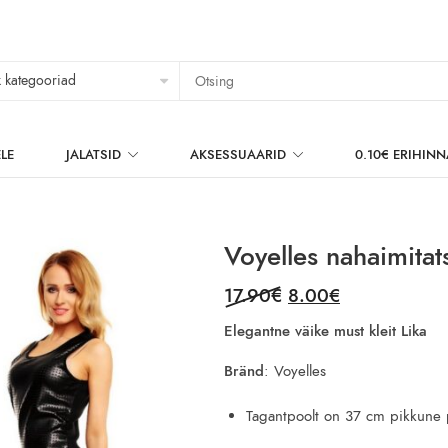
LE
JALATSID
AKSESSUAARID
0.10€ ERIHIN
Voyelles nahaimitat
Original
Current
17.90
€
8.00
€
price
price
Elegantne väike must kleit Lika
was:
is:
17.90€.
8.00€.
Bränd
: Voyelles
Tagantpoolt on 37 cm pikkune