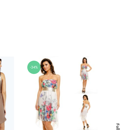
-34%
-44%