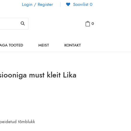
Login / Register
Soovilist
0
0
NAGA TOOTED
MEIST
KONTAKT
siooniga must kleit Lika
 peidetud tõmblukk