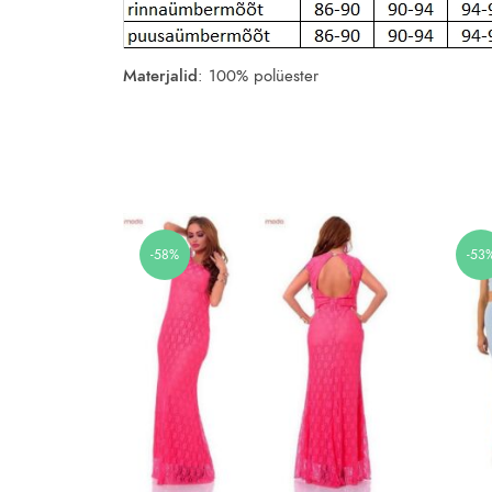
Materjalid
: 100% polüester
-58%
-53