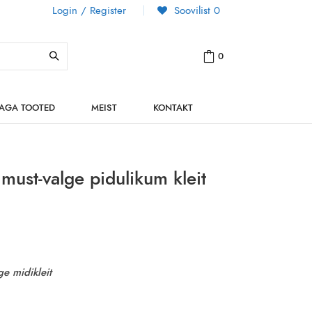
Login / Register
Soovilist
0
0
NAGA TOOTED
MEIST
KONTAKT
must-valge pidulikum kleit
ge midikleit