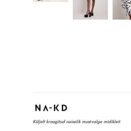
Küljelt kroogitud naiselik must-valge midikleit