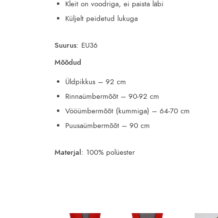
Kleit on voodriga, ei paista läbi
Küljelt peidetud lukuga
Suurus
: EU36
Mõõdud
Üldpikkus – 92 cm
Rinnaümbermõõt – 90-92 cm
Vööümbermõõt (kummiga) – 64-70 cm
Puusaümbermõõt – 90 cm
Materjal
: 100% polüester