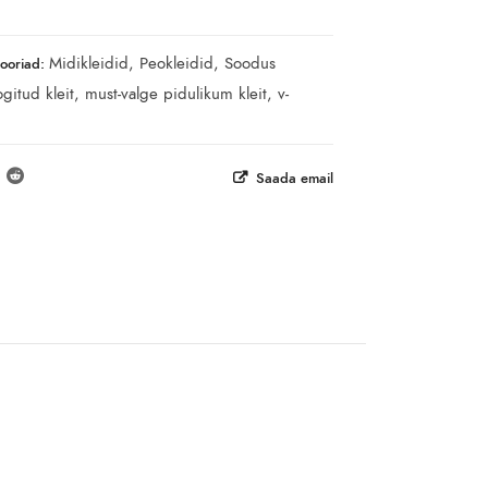
Midikleidid
,
Peokleidid
,
Soodus
ooriad:
gitud kleit
,
must-valge pidulikum kleit
,
v-
Saada email