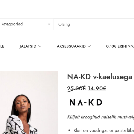
LE
JALATSID
AKSESSUAARID
0.10€ ERIHIN
NA-KD v-kaelusega 
Original
Current
25.00
€
14.90
€
price
price
was:
is:
25.00€.
14.90€.
Küljelt kroogitud naiselik must-val
Kleit on voodriga, ei paista läbi