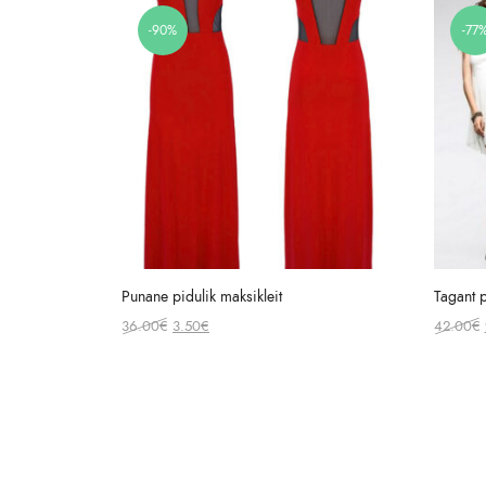
-90%
-77
Punane pidulik maksikleit
Tagant p
Original
Current
36.00
€
3.50
€
42.00
€
price
price
was:
is:
36.00€.
3.50€.