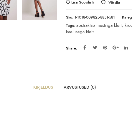
Lisa Soovilisti
Võrdle
Sku:
1-1018-009825-8851-581
Kateg
abstraktse mustriga kleit
,
kroo
Tags:
kaelusega kleit
Share:
KIRJELDUS
ARVUSTUSED (0)