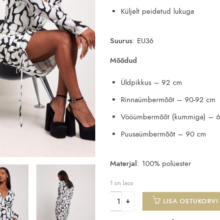
Küljelt peidetud lukuga
Suurus
: EU36
Mõõdud
Üldpikkus – 92 cm
Rinnaümbermõõt – 90-92 cm
Vööümbermõõt (kummiga) – 6
Puusaümbermõõt – 90 cm
Materjal
: 100% polüester
1 on laos
LISA OSTUKORVI