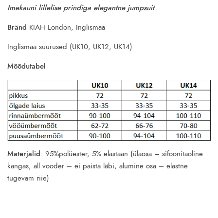
price
price
Imekauni lillelise prindiga elegantne jumpsuit
was:
is:
31.50€.
12.50€.
Bränd
KIAH London, Inglismaa
Inglismaa suurused (UK10, UK12, UK14)
Mõõdutabel
Materjalid
: 95%polüester, 5% elastaan (ülaosa – sifoonitaoline
kangas, all vooder – ei paista läbi, alumine osa – elastne
tugevam riie)