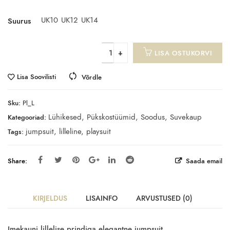
UK10
UK12
UK14
Suurus
LISA OSTUKORVI
Lisa Soovilisti
Võrdle
Sku:
Pl_L
Lühikesed
,
Pükskostüümid
,
Soodus
,
Suvekaup
Kategooriad:
jumpsuit
,
lilleline
,
playsuit
Tags:
Share:
Saada email
KIRJELDUS
LISAINFO
ARVUSTUSED (0)
Imekauni lillelise prindiga elegantne jumpsuit