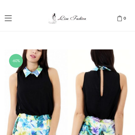
0
-60%