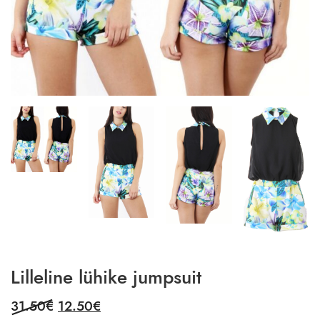
Lilleline lühike jumpsuit
Original
Current
31.50
€
12.50
€