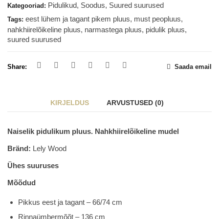
Pidulikud
,
Soodus
,
Suured suurused
Kategooriad:
eest lühem ja tagant pikem pluus
,
must peopluus
,
Tags:
nahkhiirelõikeline pluus
,
narmastega pluus
,
pidulik pluus
,
suured suurused
Share:
Saada email
KIRJELDUS
ARVUSTUSED (0)
Naiselik pidulikum pluus. Nahkhiirelõikeline mudel
Bränd:
Lely Wood
Ühes suuruses
Mõõdud
Pikkus eest ja tagant – 66/74 cm
Rinnaümbermõõt – 136 cm