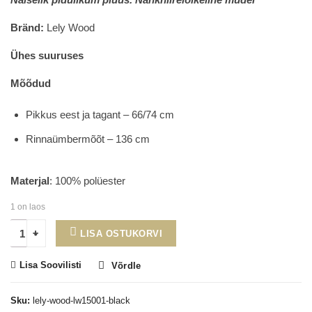
was:
is:
23.00€.
10.20€.
Bränd:
Lely Wood
Ühes suuruses
Mõõdud
Pikkus eest ja tagant – 66/74 cm
Rinnaümbermõõt – 136 cm
Materjal
: 100% polüester
1 on laos
LISA OSTUKORVI
Lisa Soovilisti
Võrdle
Sku:
lely-wood-lw15001-black