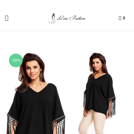
0
-56%