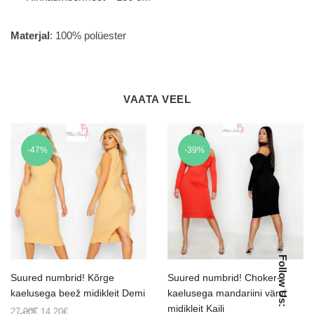
Materjal
: 100% polüester
VAATA VEEL
-47%
-39%
Follow Us:
Suured numbrid! Kõrge
Suured numbrid! Choker-
kaelusega beež midikleit Demi
kaelusega mandariini värvi
midikleit Kaili
Original
Current
27.00
€
14.20
€