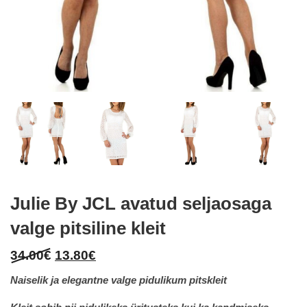
Julie By JCL avatud seljaosaga
valge pitsiline kleit
Original
Current
34.00
€
13.80
€
price
price
Naiselik ja elegantne valge pidulikum pitskleit
was:
is: