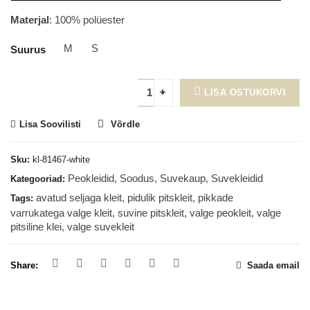
Materjal
: 100% polüester
M
S
Suurus
LISA OSTUKORVI
Lisa Soovilisti
Võrdle
Sku:
kl-81467-white
Peokleidid
,
Soodus
,
Suvekaup
,
Suvekleidid
Kategooriad:
avatud seljaga kleit
,
pidulik pitskleit
,
pikkade
Tags:
varrukatega valge kleit
,
suvine pitskleit
,
valge peokleit
,
valge
pitsiline klei
,
valge suvekleit
Share:
Saada email