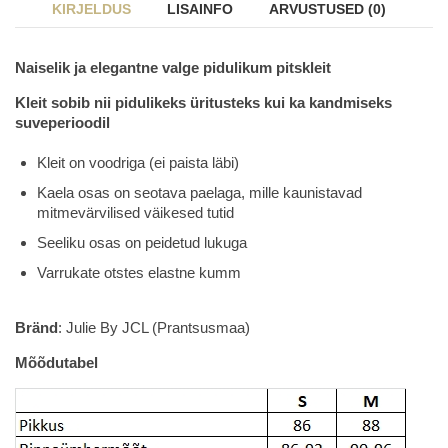
KIRJELDUS
LISAINFO
ARVUSTUSED (0)
Naiselik ja elegantne valge pidulikum pitskleit
Kleit sobib nii pidulikeks üritusteks kui ka kandmiseks
suveperioodil
Kleit on voodriga (ei paista läbi)
Kaela osas on seotava paelaga, mille kaunistavad
mitmevärvilised väikesed tutid
Seeliku osas on peidetud lukuga
Varrukate otstes elastne kumm
Bränd
: Julie By JCL (Prantsusmaa)
Mõõdutabel