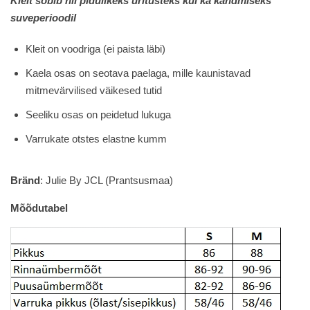
34.00€.
13.80€.
Kleit sobib nii pidulikeks üritusteks kui ka kandmiseks
suveperioodil
Kleit on voodriga (ei paista läbi)
Kaela osas on seotava paelaga, mille kaunistavad
mitmevärvilised väikesed tutid
Seeliku osas on peidetud lukuga
Varrukate otstes elastne kumm
Bränd
: Julie By JCL (Prantsusmaa)
Mõõdutabel