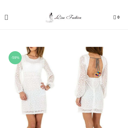
0
-59%