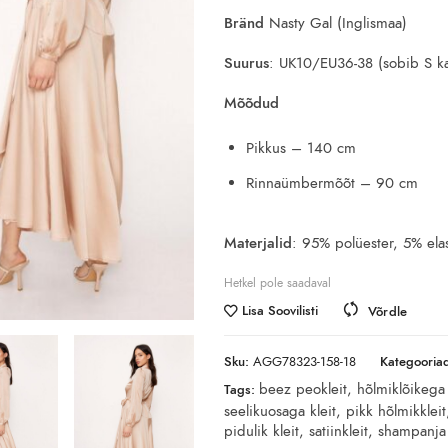
Bränd
Nasty Gal (Inglismaa)
Suurus
: UK10/EU36-38 (sobib S ka
Mõõdud
Pikkus – 140 cm
Rinnaümbermõõt – 90 cm
Materjalid
: 95% polüester, 5% elas
Hetkel pole saadaval
Lisa Soovilisti
Võrdle
Sku:
AGG78323-158-18
Kategooria
beez peokleit
,
hõlmiklõikega 
Tags:
seelikuosaga kleit
,
pikk hõlmikkleit
pidulik kleit
,
satiinkleit
,
shampanja 