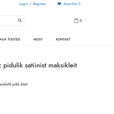
Login / Register
Soovilist
0
0
NAGA TOOTED
MEIST
KONTAKT
idulik satiinist maksikleit
idulik pikk kleit