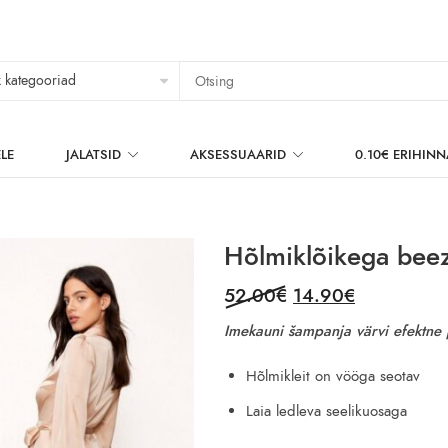
LE
JALATSID
AKSESSUAARID
0.10€ ERIHIN
Hõlmiklõikega beez p
Original
Current
52.00
€
14.90
€
price
price
Imekauni šampanja värvi efektne p
was:
is:
52.00€.
14.90€.
Hõlmikleit on vööga seotav
Laia ledleva seelikuosaga