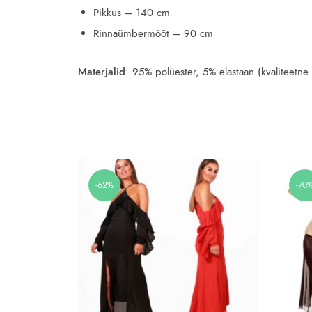
Pikkus – 140 cm
Rinnaümbermõõt – 90 cm
Materjalid
: 95% polüester, 5% elastaan (kvaliteetne 
-62%
-70