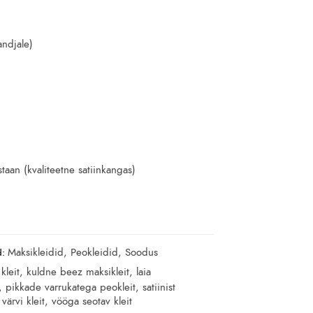
ndjale)
taan (kvaliteetne satiinkangas)
Maksikleidid
,
Peokleidid
,
Soodus
d:
kleit
,
kuldne beez maksikleit
,
laia
,
pikkade varrukatega peokleit
,
satiinist
värvi kleit
,
vööga seotav kleit