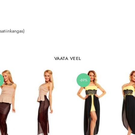
satiinkangas)
VAATA VEEL
%
-69%