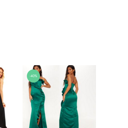
-40%
-64%