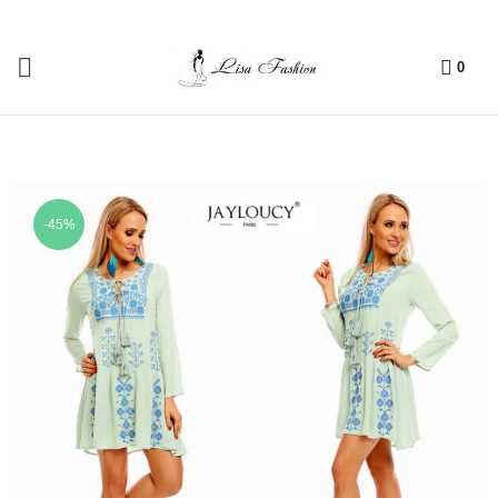
0
-45%