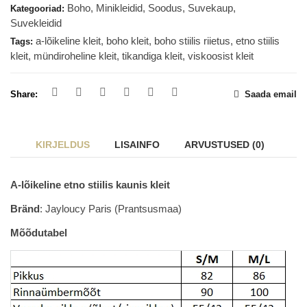
Boho
,
Minikleidid
,
Soodus
,
Suvekaup
,
Kategooriad:
Suvekleidid
a-lõikeline kleit
,
boho kleit
,
boho stiilis riietus
,
etno stiilis
Tags:
kleit
,
mündiroheline kleit
,
tikandiga kleit
,
viskoosist kleit
Share:
Saada email
KIRJELDUS
LISAINFO
ARVUSTUSED (0)
A-lõikeline etno stiilis kaunis kleit
Bränd
: Jayloucy Paris (Prantsusmaa)
Mõõdutabel