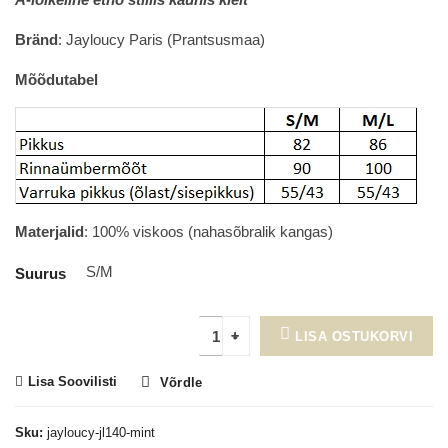
was:
is:
27.00€.
14.90€.
Bränd
: Jayloucy Paris (Prantsusmaa)
Mõõdutabel
Materjalid
: 100% viskoos (nahasõbralik kangas)
S/M
Suurus
LISA OSTUKORVI
Lisa Soovilisti
Võrdle
Sku:
jayloucy-jl140-mint