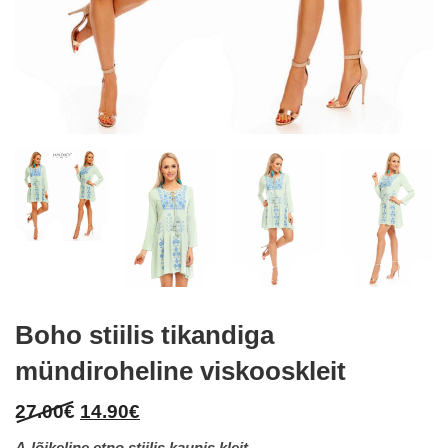
Boho stiilis tikandiga
mündiroheline viskooskleit
Original
Current
27.00
€
14.90
€
price
price
A-lõikeline etno stiilis kaunis kleit