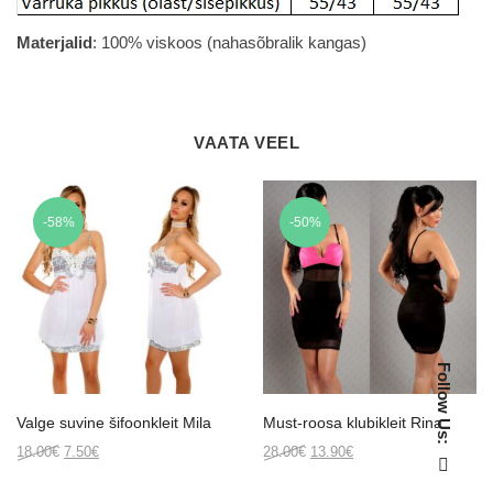
Materjalid
: 100% viskoos (nahasõbralik kangas)
VAATA VEEL
-58%
-50%
Follow Us:
Valge suvine šifoonkleit Mila
Must-roosa klubikleit Rina
Original
Current
Original
Current
18.00
€
7.50
€
28.00
€
13.90
€
price
price
price
price