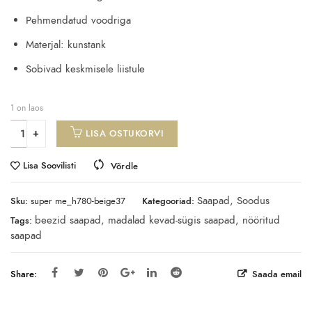
Pehmendatud voodriga
Materjal: kunstank
Sobivad keskmisele liistule
1 on laos
LISA OSTUKORVI
Lisa Soovilisti
Võrdle
Saapad
,
Soodus
Sku:
super me_h780-beige37
Kategooriad:
beezid saapad
,
madalad kevad-sügis saapad
,
nööritud
Tags:
saapad
Share:
Saada email