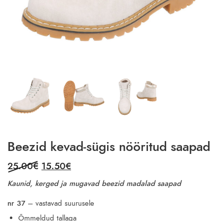
Beezid kevad-sügis nööritud saapad
Original
Current
25.00
€
15.50
€
price
price
Kaunid, kerged ja mugavad beezid madalad saapad
was:
is:
25.00€.
15.50€.
nr 37
– vastavad suurusele
Õmmeldud tallaga