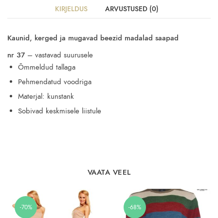
KIRJELDUS
ARVUSTUSED (0)
Kaunid, kerged ja mugavad beezid madalad saapad
nr 37
– vastavad suurusele
Õmmeldud tallaga
Pehmendatud voodriga
Materjal: kunstank
Sobivad keskmisele liistule
VAATA VEEL
-70%
-68%