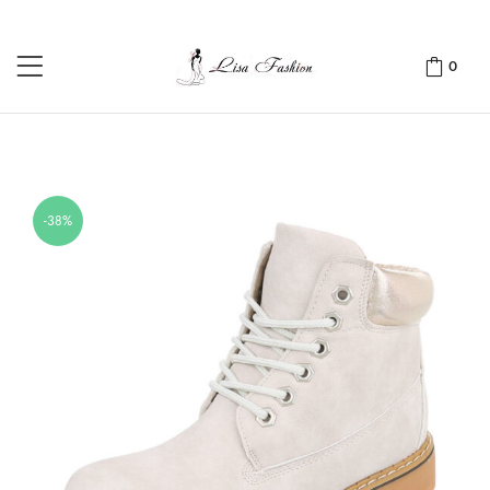
0
-38%