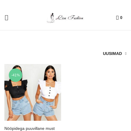
0
UUSIMAD
-41%
Nööpidega puuvillane must