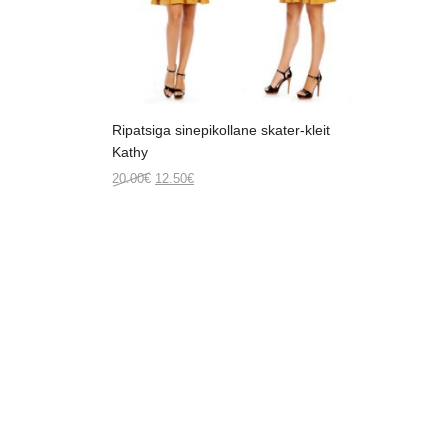
Ripatsiga sinepikollane skater-kleit
Kathy
Original
Current
20.00
€
12.50
€
price
price
was:
is:
20.00€.
12.50€.