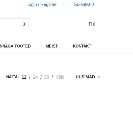
Login / Register
Soovilist
0
0
HINNAGA TOOTED
MEIST
KONTAKT
12
/
24
/
36
/
Kõik
UUSIMAD
NÄITA: