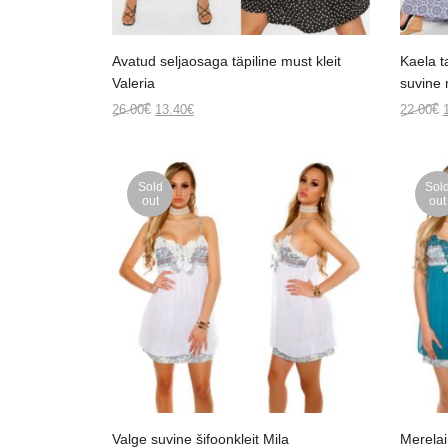
Avatud seljaosaga täpiline must kleit
Kaela t
Valeria
suvine 
Original
Current
O
26.00
€
13.40
€
22.00
€
price
price
p
was:
is:
26.00€.
13.40€.
2
Sold
Sol
out
out
Valge suvine šifoonkleit Mila
Merelai