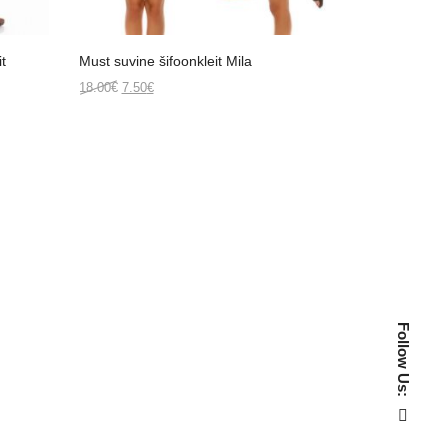
it
Must suvine šifoonkleit Mila
Original
Current
18.00
€
7.50
€
price
price
was:
is:
18.00€.
7.50€.
Follow Us: