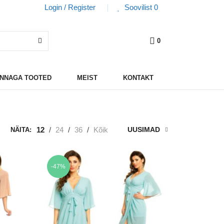
Login / Register
Soovilist
0
0
HINNAGA TOOTED
MEIST
KONTAKT
12
/
24
/
36
/
Kõik
UUSIMAD
NÄITA:
-47%