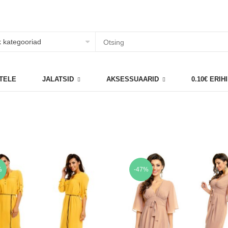
TELE
JALATSID
AKSESSUAARID
0.10€ ERI
%
-47%