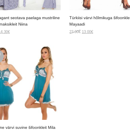
agant seotava paelaga mustriline
Türkiisi värvi hõlmikuga šifoonkle
maksikleit Niina
Mayaadi
riginal
Current
Original
Current
14.30
€
23.00
€
13.00
€
rice
price
price
price
was:
is:
was:
is:
2.00€.
14.30€.
23.00€.
13.00€.
d
ne värvi suvine šifoonkleit Mila